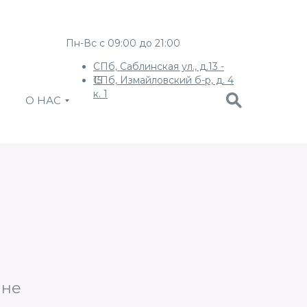
Пн-Вс с 09:00 до 21:00
СПб, Саблинская ул., д.13 -
СПб, Измайловский б-р, д. 4
15
к. 1
О НАС
 не