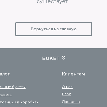
существует...
Вернуться на главную
BUKET ♡
алог
Клиентам
онные букеты
О нас
Блог
оцветы
Доставка
позиции в коробках