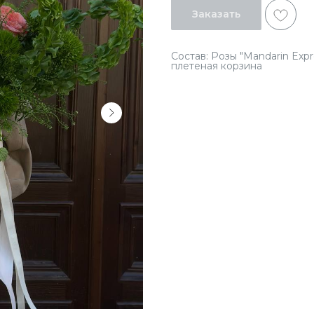
Заказать
Состав: Розы "Mandarin Expr
плетеная корзина