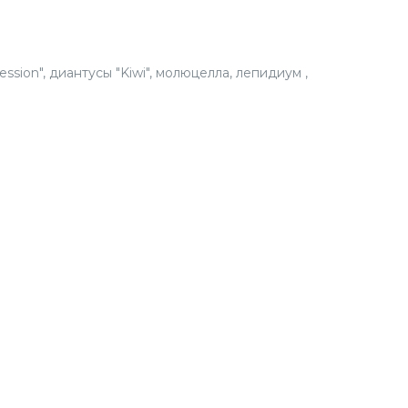
BUK
СЕЗО
ession", диантусы "Kiwi", молюцелла, лепидиум ,