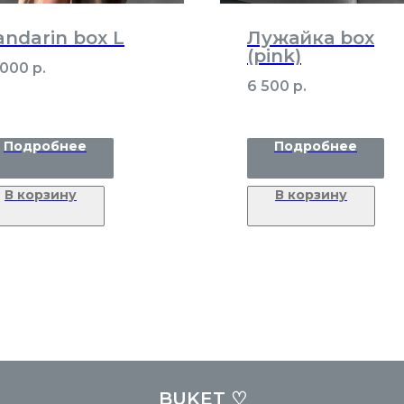
ndarin box L
Лужайка box
(pink)
 000
р.
6 500
р.
Подробнее
Подробнее
В корзину
В корзину
BUKET ♡