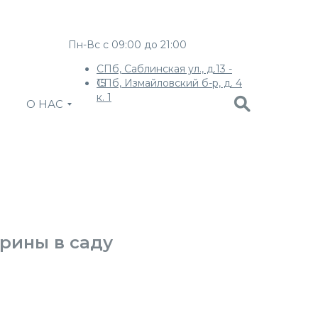
Пн-Вс с 09:00 до 21:00
СПб, Саблинская ул., д.13 -
СПб, Измайловский б-р, д. 4
15
к. 1
О НАС
рины в саду