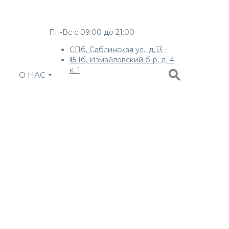
Пн-Вс с 09:00 до 21:00
СПб, Саблинская ул., д.13 -
СПб, Измайловский б-р, д. 4
15
к. 1
О НАС