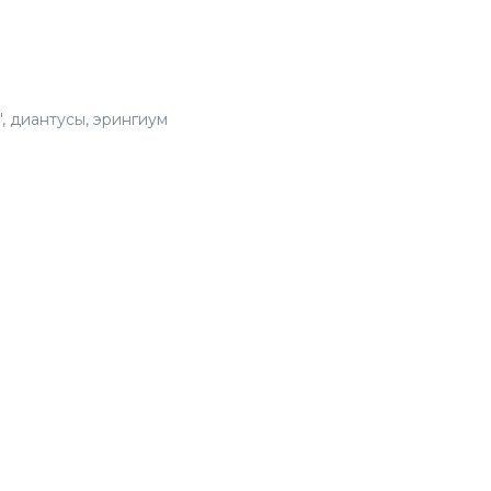
BUK
СЕЗО
", диантусы, эрингиум