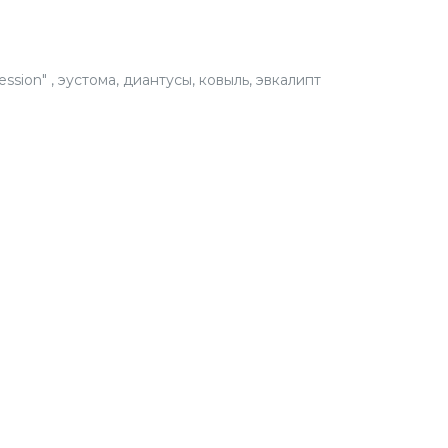
BUK
СЕЗО
ession" , эустома, диантусы, ковыль, эвкалипт