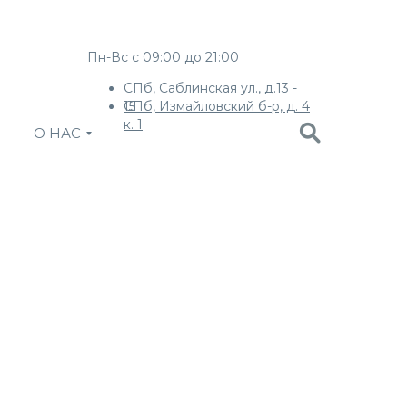
Пн-Вс с 09:00 до 21:00
СПб, Саблинская ул., д.13 -
СПб, Измайловский б-р, д. 4
15
к. 1
О НАС