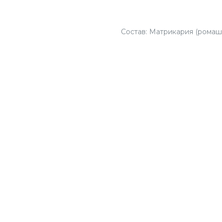
Заказать
Состав: Матрикария (ромашк