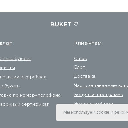
BUKET ♡
алог
Клиентам
онные букеты
О нас
Блог
оцветы
Доставка
позиции в коробках
Часто задаваемые воп
о букеты
Бонусная программа
тавка по номеру телефона
Возврат и обмен
арочный сертификат
Карта сайта
Мы используем cookie и реком