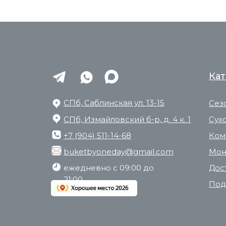
Кат
СПб, Саблинская ул. 13-15
Сез
СПб, Измайловский б-р, д. 4 к. 1
Сух
+7 (904) 511-14-68
Ком
buketbyoneday@gmail.com
Мон
ежедневно с 09:00 до
Дос
21:00
Под