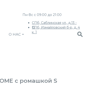
Пн-Вс с 09:00 до 21:00
СПб, Саблинская ул., д.13 -
СПб, Измайловский б-р, д. 4
15
к. 1
О НАС
OME c ромашкой S