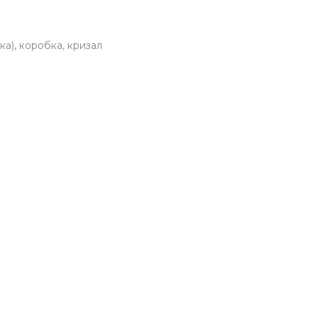
BUK
СЕЗО
а), коробка, кризал