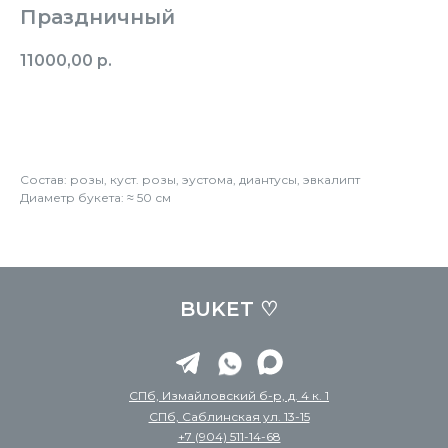
Праздничный
11000,00
р.
Заказать
Состав: розы, куст. розы, эустома, диантусы, эвкалипт
Диаметр букета: ≈ 50 см
BUKET ♡
СПб, Измайловский б-р, д. 4 к. 1
СПб, Саблинская ул. 13-15
+7 (904) 511-14-68