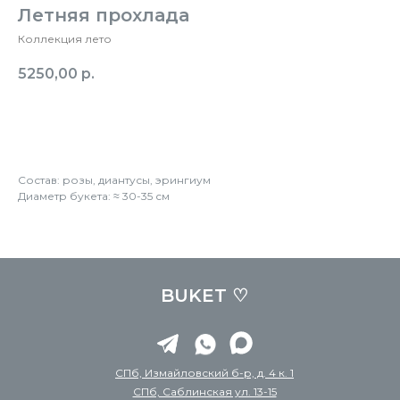
Летняя прохлада
Коллекция лето
5250,00
р.
Заказать
Состав: розы, диантусы, эрингиум
Диаметр букета: ≈ 30-35 см
BUKET ♡
СПб, Измайловский б-р, д. 4 к. 1
СПб, Саблинская ул. 13-15